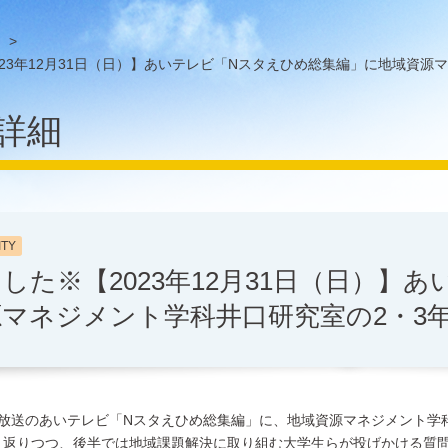
>
23年12月31日（日）】あいテレビ「Nスタえひめ総集編」に地域資源
詳細
ITY
した※【2023年12月31日（日）】
マネジメント学科井口研究室の2・3
（日）放送のあいテレビ「Nスタえひめ総集編」に、地域資源マネジメント
り返りつつ、後半では地域課題解決に取り組む大学生らが投げかける質