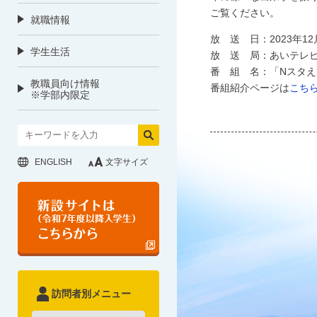
ご覧ください。
就職情報
放 送 日：2023年12月
学生生活
放 送 局：あいテレ
番 組 名：「Nスタ
教職員向け情報
番組紹介ページは
こち
※学部内限定
ENGLISH
文字サイズ
訪問者別メニュー