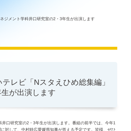
マネジメント学科井口研究室の2・3年生が出演します
あいテレビ「Nスタえひめ総集編」
年生が出演します
学科井口研究室の2・3年生が出演します。番組の前半では、今年1
問に対して、中村時広愛媛県知事が答える予定です。皆様、ぜひ