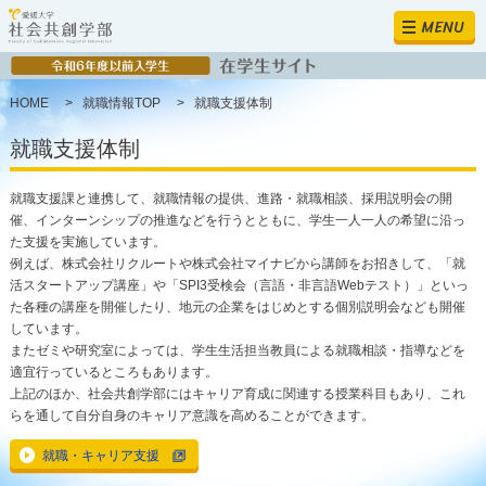
MENU
HOME
>
就職情報TOP
>
就職支援体制
就職支援体制
就職支援課と連携して、就職情報の提供、進路・就職相談、採用説明会の開
催、インターンシップの推進などを行うとともに、学生一人一人の希望に沿っ
た支援を実施しています。
例えば、株式会社リクルートや株式会社マイナビから講師をお招きして、「就
活スタートアップ講座」や「SPI3受検会（言語・非言語Webテスト）」といっ
た各種の講座を開催したり、地元の企業をはじめとする個別説明会なども開催
しています。
またゼミや研究室によっては、学生生活担当教員による就職相談・指導などを
適宜行っているところもあります。
上記のほか、社会共創学部にはキャリア育成に関連する授業科目もあり、これ
らを通して自分自身のキャリア意識を高めることができます。
就職・キャリア支援