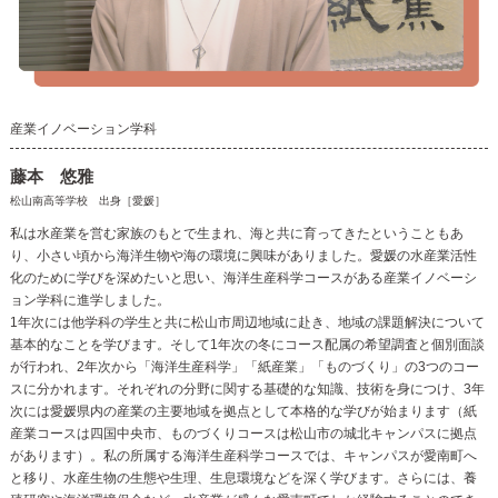
産業イノベーション学科
藤本 悠雅
松山南高等学校 出身［愛媛］
私は水産業を営む家族のもとで生まれ、海と共に育ってきたということもあ
り、小さい頃から海洋生物や海の環境に興味がありました。愛媛の水産業活性
化のために学びを深めたいと思い、海洋生産科学コースがある産業イノベーシ
ョン学科に進学しました。
1年次には他学科の学生と共に松山市周辺地域に赴き、地域の課題解決について
基本的なことを学びます。そして1年次の冬にコース配属の希望調査と個別面談
が行われ、2年次から「海洋生産科学」「紙産業」「ものづくり」の3つのコー
スに分かれます。それぞれの分野に関する基礎的な知識、技術を身につけ、3年
次には愛媛県内の産業の主要地域を拠点として本格的な学びが始まります（紙
産業コースは四国中央市、ものづくりコースは松山市の城北キャンパスに拠点
があります）。私の所属する海洋生産科学コースでは、キャンパスが愛南町へ
と移り、水産生物の生態や生理、生息環境などを深く学びます。さらには、養