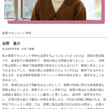
産業マネジメント学科
佐野 蒼介
松山南高等学校 出身［愛媛］
私が産業マネジメント学科を志望するようになったきっかけは、高校の部活動
です。放送部での番組制作で、地域が抱える課題を知りました。しかし、当時
の私は制作した番組で地域課題の存在をただ伝えるだけで、解決に至ることが
できませんでした。地域が抱える課題をどのようにすれば、解決できるのかと
考える中、社会共創学部産業マネジメント学科の存在を知り、進学することを
決めました。
今日、地域社会は少子高齢化をはじめとして、複数の領域に跨がる多種多様な
課題を抱えています。産業マネジメント学科では、産業の視点から地域が抱え
る課題を適切にマネジメントし解決へと導くために、経済学・経営学を中心
に、文理の壁を超えて幅広い分野を学習します。1年次の前期に開講される「初
年次プロジェクト演習」では、実際に地元企業の方のお話をお聞きし、企業が