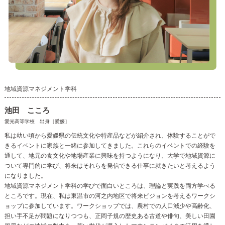
地域資源マネジメント学科
池田 こころ
愛光高等学校 出身［愛媛］
私は幼い頃から愛媛県の伝統文化や特産品などが紹介され、体験することがで
きるイベントに家族と一緒に参加してきました。これらのイベントでの経験を
通して、地元の食文化や地場産業に興味を持つようになり、大学で地域資源に
ついて専門的に学び、将来はそれらを発信できる仕事に就きたいと考えるよう
になりました。
地域資源マネジメント学科の学びで面白いところは、理論と実践を両方学べる
ところです。現在、私は東温市の河之内地区で将来ビジョンを考えるワークシ
ョップに参加しています。ワークショップでは、農村での人口減少や高齢化、
担い手不足が問題になりつつも、正岡子規の歴史ある古道や俳句、美しい田園