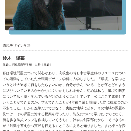
環境デザイン学科
鈴木 陽菜
愛媛大学附属高等学校 出身［愛媛］
私は環境問題について関心があり、高校生の時も中古学生服のリユースについ
ての活動をしていたため環境デザイン学科に入学しました。「環境」を学ぶと
いうと壮大過ぎて何をしたらよいのか、自分が学んでいることが何とどのよう
に結びついているのか分かりにくいかもしれません。初めは私も、環境や防災
について広く浅く学んでいるだけのような気がしていて、私はここで成長して
いくことができるのか、学んできたことが4年後卒業し就職した際に役立つのか
不安でした。しかし座学だけではなく、実際に地域に赴き、その地域の課題を
見つけ、その課題に対する提案を行ったり、防災について学ぶだけではなく、
街を歩き防災マップを作成していくうちに、社会共創学部だからこそできるの
が「知識を蓄えかつ実践を行える」ところにあると知りました。また様々な授