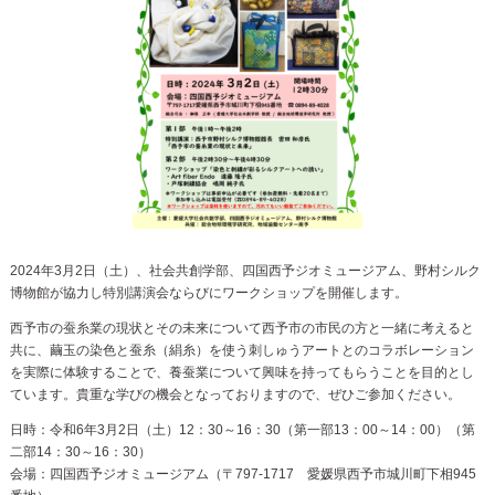
2024年3月2日（土）、社会共創学部、四国西予ジオミュージアム、野村シルク
博物館が協力し特別講演会ならびにワークショップを開催します。
西予市の蚕糸業の現状とその未来について西予市の市民の方と一緒に考えると
共に、繭玉の染色と蚕糸（絹糸）を使う刺しゅうアートとのコラボレーション
を実際に体験することで、養蚕業について興味を持ってもらうことを目的とし
ています。貴重な学びの機会となっておりますので、ぜひご参加ください。
日時：令和6年3月2日（土）12：30～16：30（第一部13：00～14：00）（第
二部14：30～16：30）
会場：四国西予ジオミュージアム（〒797-1717 愛媛県西予市城川町下相945