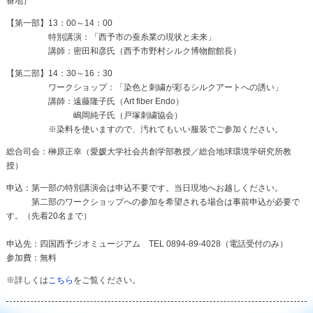
番地）
【第一部】13：00～14：00
特別講演：「西予市の蚕糸業の現状と未来」
講師：密田和彦氏（西予市野村シルク博物館館長）
【第二部】14：30～16：30
ワークショップ：「染色と刺繍が彩るシルクアートへの誘い」
講師：遠藤隆子氏（Art fiber Endo）
嶋岡純子氏（戸塚刺繍協会）
※染料を使いますので、汚れてもいい服装でご参加ください。
総合司会：榊原正幸（愛媛大学社会共創学部教授／総合地球環境学研究所教
授）
申込：第一部の特別講演会は申込不要です。当日現地へお越しください。
第二部のワークショップへの参加を希望される場合は事前申込が必要で
す。（先着20名まで）
申込先：四国西予ジオミュージアム TEL 0894-89-4028（電話受付のみ）
参加費：無料
※詳しくは
こちら
をご覧ください。