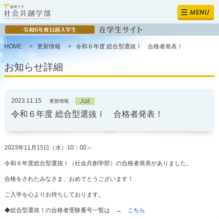
MENU
HOME
>
更新情報
>
令和６年度 総合型選抜Ⅰ 合格者発表！
お知らせ詳細
2023.11.15
更新情報
入試
令和６年度 総合型選抜Ⅰ 合格者発表！
2023年11月15日（水）10：00～
令和６年度総合型選抜Ⅰ（社会共創学部）の合格者発表がありました。
合格をされたみなさま、おめでとうございます！
ご入学を心よりお待ちしております。
◆総合型選抜Ⅰの合格者受験番号一覧は →
こちら