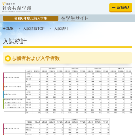
MENU
HOME
>
入試情報TOP
>
入試統計
入試統計
志願者および入学者数