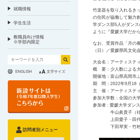
就職情報
竹楽器を取り入れるき
の住民が協働して魅力
学生生活
学ダンス部5人がダン
ように『愛媛大学だか
教職員向け情報
※学部内限定
なお、受賞作品「月の奏」の
（日）／愛媛県民文化
大会名：
アーティスティ
概 要：少人数による
ENGLISH
文字サイズ
開催地：富山県高岡市
期 間：2022年9月1
主 催：アーティステ
参加大学数：全国の大学ダ
参加者 : 愛媛大学ダン
牛山眞貴子（社会
上田愛子・田代菜生・
下田琴実・竹村梨佳
訪問者別メニュー