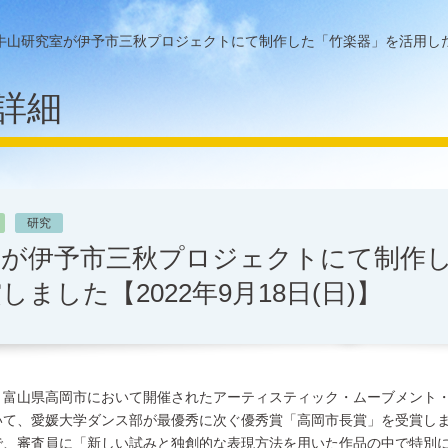
牛山研究室が伊予市三秋プロジェクトにて制作した「竹楽器」を活用したダン
詳細
研究
室が伊予市三秋プロジェクトにて制作
ました【2022年9月18日(日)】
日）、富山県高岡市において開催されたアーティスティック・ムーブメント・
いて、愛媛大学ダンス部が最優秀に次ぐ優秀賞「高岡市長賞」を受賞し
で、審査員に「新しい試みと独創的な表現方法を用いた作品の中で特別