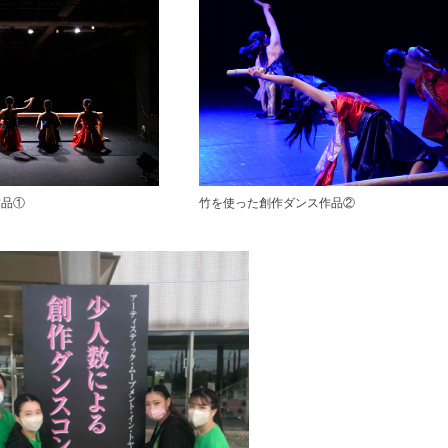
作品①
竹を使った創作ダンス作品②