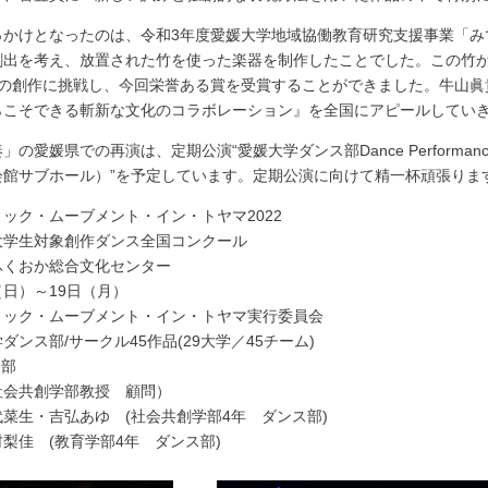
っかけとなったのは、令和3年度愛媛大学地域協働教育研究支援事業「み
創出を考え、放置された竹を使った楽器を制作したことでした。この竹
スの創作に挑戦し、今回栄誉ある賞を受賞することができました。牛山眞
らこそできる斬新な文化のコラボレーション』を全国にアピールしてい
愛媛県での再演は、定期公演“愛媛大学ダンス部Dance Performance
会館サブホール）”を予定しています。定期公演に向けて精一杯頑張りま
ック・ムーブメント・イン・トヤマ2022
大学生対象創作ダンス全国コンクール
ふくおか総合文化センター
8（日）～19日（月）
ィック・ムーブメント・イン・トヤマ実行委員会
ンス部/サークル45作品(29大学／45チーム)
ス部
共創学部教授 顧問）
吉弘あゆ (社会共創学部4年 ダンス部)
 (教育学部4年 ダンス部)