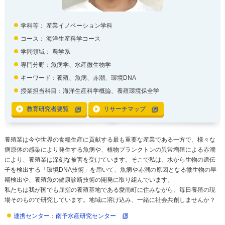
学科等：
産業イノベーション学科
コース： 海洋生産科学コース
学問領域：
農学系
専門分野：魚病学、水産微生物学
キーワード：養殖、魚病、赤潮、環境DNA
授業担当科目：海洋生産科学概論、養殖環境保全学
教育研究者要覧
リサーチマップ
養殖業は今や世界の食糧生産に貢献する最も重要な産業である一方で、様々な
病原体の感染により発生する魚病や、植物プランクトンの異常増殖による赤潮
により、養殖業は深刻な被害を受けています。そこで私は、水から生物の遺伝
子を検出する「環境DNA技術」を用いて、魚病や赤潮の原因となる微生物の早
期検出や、養殖魚の健康診断技術の開発に取り組んでいます。
私たちは我が国でも屈指の養殖基地である愛南町に住みながら、毎日養殖の現
場そのもので研究しています。地域に溶け込み、一緒に社会共創しませんか？
連携センター：南予水産研究センター