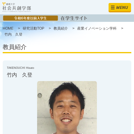
MENU
HOME
>
研究活動TOP
>
教員紹介
>
産業イノベーション学科
>
竹内 久登
教員紹介
TAKENOUCHI Hisato
竹内 久登