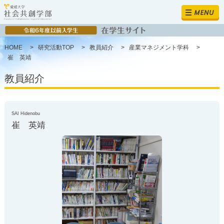
MENU
HOME
>
研究活動TOP
>
教員紹介
>
産業マネジメント学科
>
崔 英靖
教員紹介
SAI Hidenobu
崔 英靖