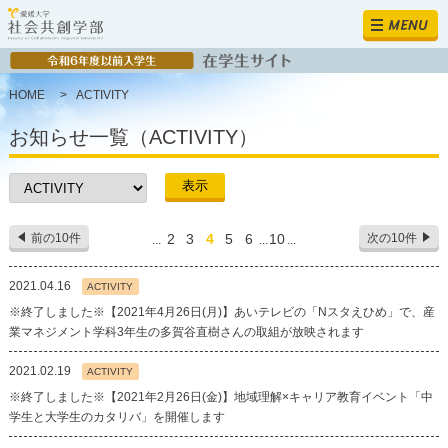
MENU
HOME
>
ACTIVITY
お知らせ一覧（ACTIVITY）
前の10件
2
3
4
5
6
10
次の10件
...
...
...
2021.04.16
ACTIVITY
※終了しました※【2021年4月26日(月)】あいテレビの「Nスタえひめ」で、産
業マネジメント学科3年生の多賀谷直樹さんの取組が放映されます
2021.02.19
ACTIVITY
※終了しました※【2021年2月26日(金)】地域理解×キャリア教育イベント「中
学生と大学生のカタリバ」を開催します