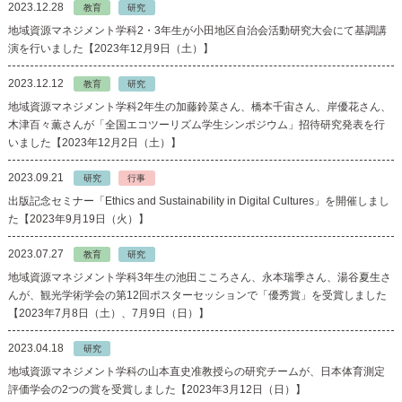
2023.12.28
教育
研究
地域資源マネジメント学科2・3年生が小田地区自治会活動研究大会にて基調講
演を行いました【2023年12月9日（土）】
2023.12.12
教育
研究
地域資源マネジメント学科2年生の加藤鈴菜さん、橋本千宙さん、岸優花さん、
木津百々薫さんが「全国エコツーリズム学生シンポジウム」招待研究発表を行
いました【2023年12月2日（土）】
2023.09.21
研究
行事
出版記念セミナー「Ethics and Sustainability in Digital Cultures」を開催しまし
た【2023年9月19日（火）】
2023.07.27
教育
研究
地域資源マネジメント学科3年生の池田こころさん、永本瑞季さん、湯谷夏生さ
んが、観光学術学会の第12回ポスターセッションで「優秀賞」を受賞しました
【2023年7月8日（土）、7月9日（日）】
2023.04.18
研究
地域資源マネジメント学科の山本直史准教授らの研究チームが、日本体育測定
評価学会の2つの賞を受賞しました【2023年3月12日（日）】