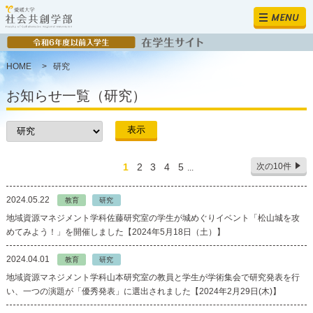
MENU
HOME
>
研究
お知らせ一覧（研究）
1
2
3
4
5
次の10件
...
2024.05.22
教育
研究
地域資源マネジメント学科佐藤研究室の学生が城めぐりイベント「松山城を攻
めてみよう！」を開催しました【2024年5月18日（土）】
2024.04.01
教育
研究
地域資源マネジメント学科山本研究室の教員と学生が学術集会で研究発表を行
い、一つの演題が「優秀発表」に選出されました【2024年2月29日(木)】