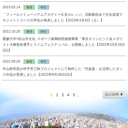
2023.03.14
教育
研究
「フィールドミュージアムアカデミー久谷カレッジ」活動報告会で文化資源マ
ネジメントコースの学生が発表しました【2023年3月4日（土）】
2022.10.20
教育
研究
愛媛大学×松山市文化･スポーツ振興財団連携事業「東京オリンピック金メダリ
スト大橋悠依選手とスイムフェスティバル」を開催しました【2022年10月16日
(日)】
2022.09.26
教育
研究
牛山研究室が伊予市三秋プロジェクトにて制作した「竹楽器」を活用したダン
ス作品が受賞しました【2022年9月18日(日)】
1
2
3
4
5
次の10件
...