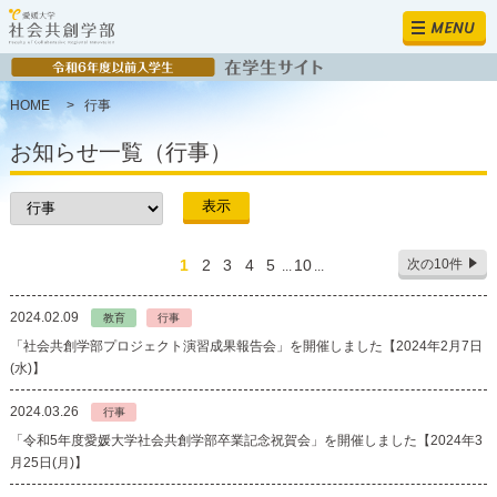
MENU
HOME
>
行事
お知らせ一覧（行事）
1
2
3
4
5
10
次の10件
...
...
2024.02.09
教育
行事
「社会共創学部プロジェクト演習成果報告会」を開催しました【2024年2月7日
(水)】
2024.03.26
行事
「令和5年度愛媛大学社会共創学部卒業記念祝賀会」を開催しました【2024年3
月25日(月)】