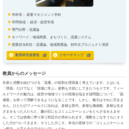
学科等：
産業マネジメント学科
学問領域：
経済・経営学系
専門分野：流通論
キーワード：地域商業、まちづくり、流通システム
授業担当科目：流通論、地域商業論、初年次プロジェクト演習
教育研究者要覧
リサーチマップ
教員からのメッセージ
生産と消費を結びつける「流通」の役割を理屈臭く考えています。とはいえ
「理屈」だけでなく「現場に学ぶ」姿勢も大切にしてきたつもりです。フィー
ルドワークの魅力は、経営や地域づくりの現場を悩ます諸問題について、「肌
感覚」を持って理解できるようになることです。しかし、魅力はそれに尽きま
せん。ひとたびフィールドに出れば、多様な世代、多様な価値観、多様な生き
ざまをもった人たちと、嫌が応にもコミュニケーションをとらざるをえませ
ん。そこでは他者に寄り添う対話力が求められます。場数をこなすうちにそう
した力がついてきます。そうした力こそ、本当の意味での「コミュニケーショ
ン能力」と言えるのではないでしょうか。