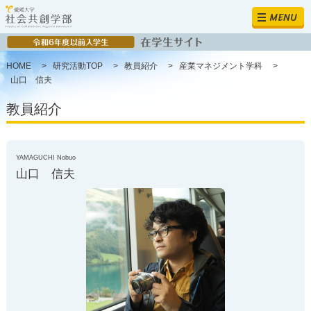
MENU
HOME
>
研究活動TOP
>
教員紹介
>
産業マネジメント学科
>
山口 信夫
教員紹介
YAMAGUCHI Nobuo
山口 信夫