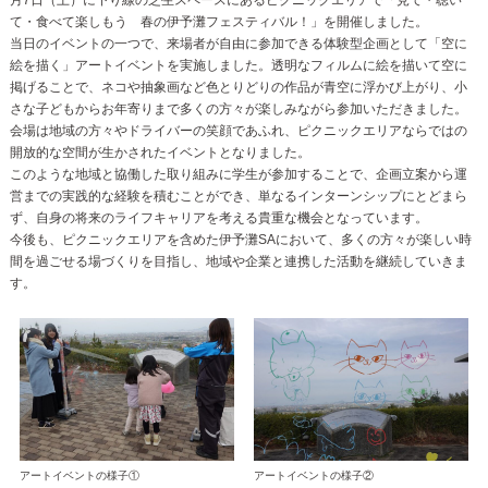
て・食べて楽しもう 春の伊予灘フェスティバル！」を開催しました。
当日のイベントの一つで、来場者が自由に参加できる体験型企画として「空に
絵を描く」アートイベントを実施しました。透明なフィルムに絵を描いて空に
掲げることで、ネコや抽象画など色とりどりの作品が青空に浮かび上がり、小
さな子どもからお年寄りまで多くの方々が楽しみながら参加いただきました。
会場は地域の方々やドライバーの笑顔であふれ、ピクニックエリアならではの
開放的な空間が生かされたイベントとなりました。
このような地域と協働した取り組みに学生が参加することで、企画立案から運
営までの実践的な経験を積むことができ、単なるインターンシップにとどまら
ず、自身の将来のライフキャリアを考える貴重な機会となっています。
今後も、ピクニックエリアを含めた伊予灘SAにおいて、多くの方々が楽しい時
間を過ごせる場づくりを目指し、地域や企業と連携した活動を継続していきま
す。
アートイベントの様子①
アートイベントの様子②