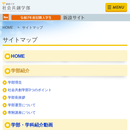
MENU
HOME
>
サイトマップ
サイトマップ
HOME
学部紹介
学部理念
社会共創学部3つのポイント
学部長挨拶
学部運営について
寄附講座について
学部・学科紹介動画