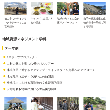
松山市でのサイクリ
キャンパス土壌いき
地域の方々との空き
南予の農業遺産と生
ングをテーマとした
もの調査
家リノベーション
物多様性の関係に関
取り組み
する研究
地域資源マネジメント学科
テーマ例
eスポーツプロジェクト
山村の魅力を楽しむ横林バスツアー
地域住民に対するアクティブ・ライフスタイル定着へのアプローチ
地元野菜（里芋）を用いた商品開発
神社境内における石造物の文化資源的価値
伊方町名取地区における生活実態調査