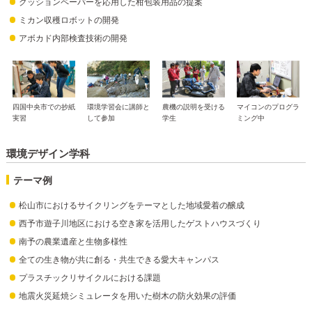
クッションペーパーを応用した柑包装用品の提案
ミカン収穫ロボットの開発
アボカド内部検査技術の開発
四国中央市での抄紙
環境学習会に講師と
農機の説明を受ける
マイコンのプログラ
実習
して参加
学生
ミング中
環境デザイン学科
テーマ例
松山市におけるサイクリングをテーマとした地域愛着の醸成
西予市遊子川地区における空き家を活用したゲストハウスづくり
南予の農業遺産と生物多様性
全ての生き物が共に創る・共生できる愛大キャンパス
プラスチックリサイクルにおける課題
地震火災延焼シミュレータを用いた樹木の防火効果の評価