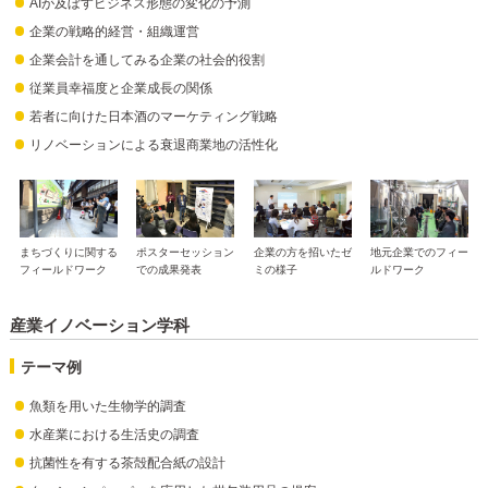
AIが及ぼすビジネス形態の変化の予測
企業の戦略的経営・組織運営
企業会計を通してみる企業の社会的役割
従業員幸福度と企業成長の関係
若者に向けた日本酒のマーケティング戦略
リノベーションによる衰退商業地の活性化
まちづくりに関する
ポスターセッション
企業の方を招いたゼ
地元企業でのフィー
フィールドワーク
での成果発表
ミの様子
ルドワーク
産業イノベーション学科
テーマ例
魚類を用いた生物学的調査
水産業における生活史の調査
抗菌性を有する茶殻配合紙の設計