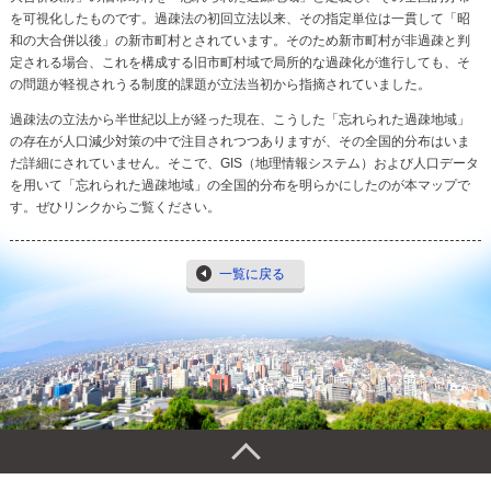
を可視化したものです。過疎法の初回立法以来、その指定単位は一貫して「昭
和の大合併以後」の新市町村とされています。そのため新市町村が非過疎と判
定される場合、これを構成する旧市町村域で局所的な過疎化が進行しても、そ
の問題が軽視されうる制度的課題が立法当初から指摘されていました。
過疎法の立法から半世紀以上が経った現在、こうした「忘れられた過疎地域」
の存在が人口減少対策の中で注目されつつありますが、その全国的分布はいま
だ詳細にされていません。そこで、GIS（地理情報システム）および人口データ
を用いて「忘れられた過疎地域」の全国的分布を明らかにしたのが本マップで
す。ぜひリンクからご覧ください。
一覧に戻る