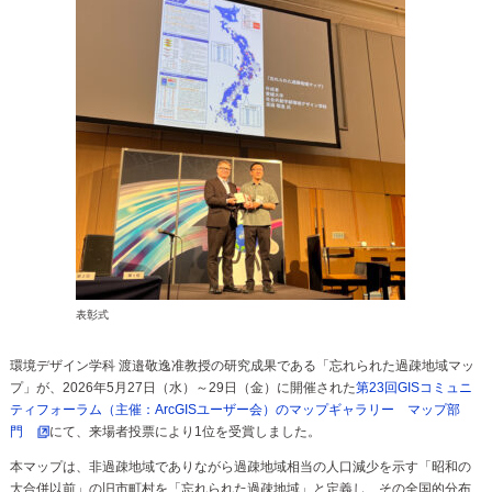
表彰式
環境デザイン学科 渡邉敬逸准教授の
研究成果
である「忘れられた過疎地域マッ
プ」が、2026年5月27日（水）～29日（金）に開催された
第23回GISコミュニ
ティフォーラム（主催：ArcGISユーザー会）のマップギャラリー マップ部
門
にて、来場者投票により1位を受賞しました。
本マップは、非過疎地域でありながら過疎地域相当の人口減少を示す「昭和の
大合併以前」の旧市町村を「忘れられた過疎地域」と定義し、その全国的分布