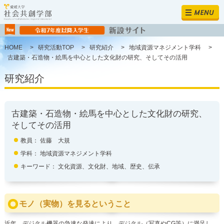
MENU
HOME
>
研究活動TOP
>
研究紹介
>
地域資源マネジメント学科
>
古建築・石造物・絵馬を中心とした文化財の研究、そしてその活用
研究紹介
古建築・石造物・絵馬を中心とした文化財の研究、
そしてその活用
教員： 佐藤 大規
学科：
地域資源マネジメント学科
キーワード： 文化資源、文化財、地域、歴史、伝承
モノ（実物）を見るということ
近年、デジタル機器の急速な発達により、デジタル（写真やCG等）に満足し、