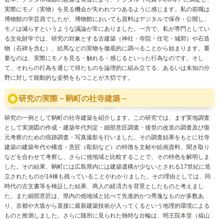
実際にモノ（実物）を見る機会が失われつつあるように感じます。私の前職は
博物館の学芸員でしたが、博物館においても資料はデジタルで保存・公開し、
モノは減らすというような議論が常にありました。一方で、私が専門としてい
る文化財学では、研究の対象とする古建築（神社・寺院・住宅・城郭）や石造
物（石碑を含む）、絵馬などの実物を徹底的に調べることから始まります。重
要なのは、実際にモノを見る・触れる・感じるといった行為なのです。そし
て、それらの行為を通じて得たものを論理的に組み立てる、あるいは未知の分
野に対して能動的な姿勢をもつことが大切です。
研究の実際－鞆町の社寺建築－
研究の一例として鞆町の社寺建築を紹介します。この研究では、まず実地調査
として実測図の作成・建築年代判定・細部意匠調査・後世の改造の調査及び復
元考察のための痕跡調査・写真撮影を行いました。その調査結果をもとに社寺
建築の建築年代や構造・意匠（彫刻など）の特徴を文献や絵画資料、聞き取り
などを合わせて考察し、さらに他地域と比較することで、その特色を解明しま
した。その結果、鞆町には広島県内には建築遺構が少ないとされる17世紀に造
立されたものが14棟も残っていることがわかりました。その理由としては、同
時代の古文書等を検証した結果、商人の経済力を背景としたものと考えまし
た。また細部意匠は、県内の他地域と比べて先進的かつ秀逸なものが多数あ
り、京都や大坂から直接に最新建築技術が入ってくるという地理的環境による
ものと推測しました。さらに随所に見られた独特な台輪は、明王院本堂（福山