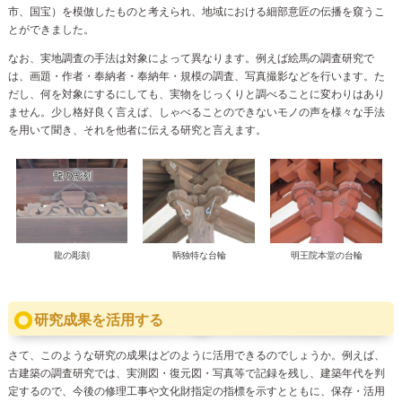
市、国宝）を模倣したものと考えられ、地域における細部意匠の伝播を窺うこ
とができました。
なお、実地調査の手法は対象によって異なります。例えば絵馬の調査研究で
は、画題・作者・奉納者・奉納年・規模の調査、写真撮影などを行います。た
だし、何を対象にするにしても、実物をじっくりと調べることに変わりはあり
ません。少し格好良く言えば、しゃべることのできないモノの声を様々な手法
を用いて聞き、それを他者に伝える研究と言えます。
龍の彫刻
鞆独特な台輪
明王院本堂の台輪
研究成果を活用する
さて、このような研究の成果はどのように活用できるのでしょうか。例えば、
古建築の調査研究では、実測図・復元図・写真等で記録を残し、建築年代を判
定するので、今後の修理工事や文化財指定の指標を示すとともに、保存・活用