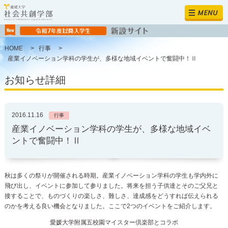
MENU
HOME
>
行事
>
産業イノベーション学科の学生が、多様な地域イベントで奮闘中！Ⅱ
お知らせ詳細
2016.11.16
行事
産業イノベーション学科の学生が、多様な地域イベ
ントで奮闘中！Ⅱ
秋は多くの祭りが開催される時期。産業イノベーション学科の学生も学内外に
飛び出し、イベントに参加して参りました。将来を担う子供達とそのご父兄と
接することで、ものづくりの楽しさ、難しさ、達成感をどうすれば伝えられる
のかを考える良い機会となりました。ここで2つのイベントをご紹介します。
愛媛大学附属五校園マイスター倶楽部とコラボ