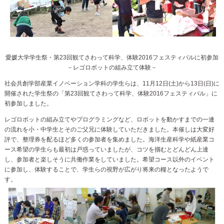
愛媛大学学生祭・第23回観てさわって科学、体験2016フェスティバルに初参加
－レゴロボットの組み立て体験－
社会共創学部産業イノベーション学科の学生らは、11月12日(土)から13日(日)に
開催された学生祭の「第23回観てさわって科学、体験2016フェスティバル」に
初参加しました。
レゴロボットの組み立てやプログラミングなど、ロボットを動かすまでの一連
の流れを小・中学生とそのご父兄に体験していただきました。本催しは大変好
評で、整理券を配るほど多くの参加者を集めました。海洋生産科学や紙産業コ
ース希望の学生らも最初は戸惑っていましたが、コツを掴むとどんどん上達
し、参加者と楽しそうに共働作業をしていました。希望コース以外のイベント
に参加し、体験することで、学生らの視野が広がり将来の糧となったようで
す。