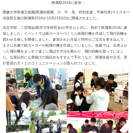
－附属祭2016に参加－
愛媛大学附属五校園(附属幼稚園、小、中、高、特別支援：平塚代表)マイスター
倶楽部主催の附属祭2016が10月23日(日)に開催されました。
法文学部、二宮翔会(航空力学研究会)の学生らと共に、初めて附属祭2016に参
加しました。イベントでは紙ヨーヨーづくりと紙飛行機を作成して飛行距離を
競わせる催しを開催しました。参加された生徒と同伴のご父兄を巻き込んで、
まさに共働で紙ヨーヨーや紙飛行機を作成していました。校庭では、出来上が
った飛行機をまっすぐ遠くに飛ばす方法を教わり、飛行距離を競っていまし
た。出展以外にも唐揚げの袋詰めをすすんで手伝うなど、附属生徒や父兄、実
行委員の方々とのコミュニケーションが図られていました。