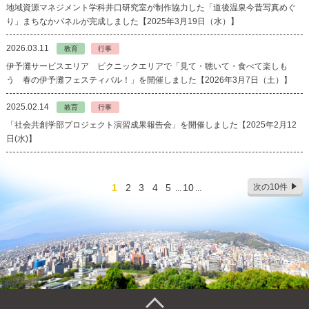
地域資源マネジメント学科井口研究室が制作協力した「道後温泉今昔写真めぐ
り」まちなかパネルが完成しました【2025年3月19日（水）】
2026.03.11
教育
行事
伊予灘サービスエリア ピクニックエリアで「見て・聴いて・食べて楽しも
う 春の伊予灘フェスティバル！」を開催しました【2026年3月7日（土）】
2025.02.14
教育
行事
「社会共創学部プロジェクト演習成果報告会」を開催しました【2025年2月12
日(水)】
1
2
3
4
5
10
次の10件
...
...