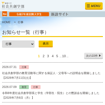
MENU
HOME
>
行事
お知らせ一覧（行事）
1
2
3
4
5
10
次の10件
...
...
2026.07.31
行事
社会共創学部の教育活動等に関する保証人・父母等への説明会を開催しました
【2026年7月11日(土)】
2026.07.09
教育
行事
令和8年度社会共創学部長と学生（学部生・院生）との懇談会を開催しました
【2026年7月6日（月）】