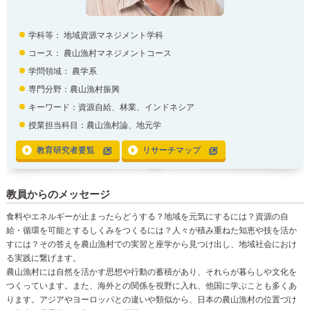
学科等：
地域資源マネジメント学科
コース： 農山漁村マネジメントコース
学問領域：
農学系
専門分野：農山漁村振興
キーワード：資源自給、林業、インドネシア
授業担当科目：農山漁村論、地元学
教育研究者要覧
リサーチマップ
教員からのメッセージ
食料やエネルギーが止まったらどうする？地域を元気にするには？資源の自
給・循環を可能とするしくみをつくるには？人々が積み重ねた知恵や技を活か
すには？その答えを農山漁村での実習と座学から見つけ出し、地域社会におけ
る実践に繋げます。
農山漁村には自然を活かす思想や行動の蓄積があり、それらが暮らしや文化を
つくっています。また、海外との関係を視野に入れ、他国に学ぶことも多くあ
ります。アジアやヨーロッパとの違いや類似から、日本の農山漁村の位置づけ