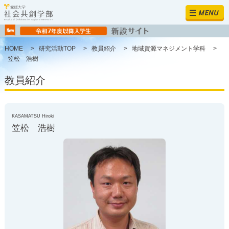
MENU
HOME
>
研究活動TOP
>
教員紹介
>
地域資源マネジメント学科
>
笠松 浩樹
教員紹介
KASAMATSU Hiroki
笠松 浩樹