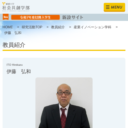
MENU
HOME
>
研究活動TOP
>
教員紹介
>
産業イノベーション学科
>
伊藤 弘和
教員紹介
ITO Hirokazu
伊藤 弘和