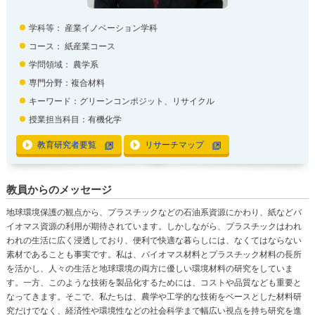
学科等：
産業イノベーション学科
コース： 紙産業コース
学問領域：
農学系
専門分野：複合材料
キーワード：グリーンコンポジット、リサイクル
授業担当科目：有機化学
教育研究者要覧
リサーチマップ
教員からのメッセージ
地球環境保護の観点から、プラスチックなどの石油系資源にかわり、紙などバ
イオマス資源の利用が期待されています。しかしながら、プラスチックはわれ
われの生活に広く浸透しており、便利で快適な暮らしには、なくてはならない
素材であることも事実です。私は、バイオマス材料とプラスチック材料の長所
を活かし、人々の生活と地球環境の両方に優しい環境材料の研究をしていま
す。一方、このような技術を製品化するためには、コストや品質なども重要と
なってきます。そこで、私たちは、農学や工学的な技術をベースとした材料研
究だけでなく、経済性や環境性などの社会科学まで幅広い視点を持ち研究を進