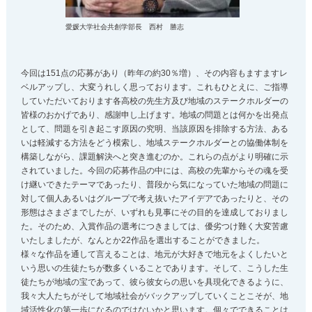
愛媛大学社会共創学部長 西村 勝志
今回は151点の応募があり（昨年の約30％増）、その内容もますますレ
ベルアップし、大変うれしく思っております。これもひとえに、ご指導
していただいております各高校の先生方及び地域のステークホルダーの
皆様のおかげであり、感謝申し上げます。地域の問題とは何かを出発点
として、問題を引き起こす原因の究明、当該原因を排除する方法、ある
いは軽減する方法をどう模索し、地域ステークホルダーとの協働体制を
構築しながら、課題解決へと突き進むのか。これらの点がより明確に示
されていました。今回の応募作品の中には、高校の先輩からその魂を受
け継いできたテーマであったり、普段から気になっていた地域の問題に
対して個人あるいはグループで考え抜いたアイデアであったりと、その
形態はさまざまでしたが、いずれも見事にその目的を達成しておりまし
た。そのため、入賞作品の選考につきましては、優劣つけ難く大変苦慮
いたしましたが、なんとか22作品を選出することができました。
様々な作品を通して言えることは、地元が大好きで地元をよくしたいと
いう思いの生徒たちが数多くいることであります。そして、こうした生
徒たちが地域の宝であって、彼ら彼女らの思いを具現化できるように、
我々大人たちがそして地域社会がバックアップしていくことこそが、地
域活性化の第一歩になるのではないかと思います。個々でできることは