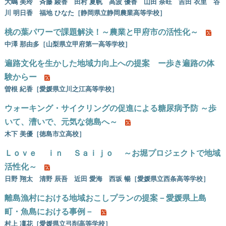
大嶋 美玲 斉藤 綾香 田村 夏帆 高波 優香 山田 奈旺 吉田 衣里 谷
川 明日香 福地 ひなた［静岡県立静岡農業高等学校］
桃の葉パワーで課題解決！～農業と甲府市の活性化～
中澤 那由多［山梨県立甲府第一高等学校］
遍路文化を生かした地域力向上への提案 ー歩き遍路の体
験からー
曽根 紀香［愛媛県立川之江高等学校］
ウォーキング・サイクリングの促進による糖尿病予防 ～歩
いて、漕いで、元気な徳島へ～
木下 美優［徳島市立高校］
Ｌｏｖｅ ｉｎ Ｓａｉｊｏ ～お堀プロジェクトで地域
活性化～
日野 翔太 清野 辰吾 近田 愛海 西坂 暢［愛媛県立西条高等学校］
離島漁村における地域おこしプランの提案－愛媛県上島
町・魚島における事例－
村上 凜花［愛媛県立弓削高等学校］