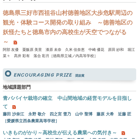
徳島県三好市西祖谷山村徳善地区大歩危駅周辺の
観光・体験コース開発の取り組み ～徳善地区の
妖怪たちと徳島市内の高校生が天空でつながる
～
阿部 友優 粟飯原 美里 漆原 未奈 久米 佳奈恵 中崎 優花 原田 紗和 堀江
菜々 髙井 彩有 落合 彩月［徳島県立城ノ内高等学校］
ENCOURAGING PRIZE
奨励賞
地域課題部門
青パパイヤ栽培の確立 中山間地域の経営モデルを目指し
て
藤田 沙奈江 永野 敬介 四之宮 雪乃 山中 聖博 藤原 大希 近藤 匠
［愛媛県立西条農業高等学校］
いきものがかり～高校生が伝える農業への気付き～