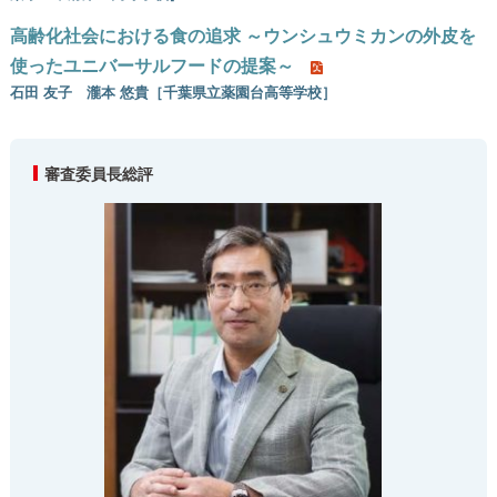
高齢化社会における食の追求 ～ウンシュウミカンの外皮を
使ったユニバーサルフードの提案～
石田 友子 瀧本 悠貴［千葉県立薬園台高等学校］
審査委員長総評