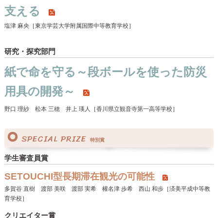
支える
塩津 麻央［東京学芸大学附属国際中等教育学校］
研究・探究部門
紙で命を守る～段ボールを使った防災
用具の開発～
野口 理紗 松本 三穂 井上 瑛人［香川県立観音寺第一高等学校］
SPECIAL PRIZE
特別賞
学生審査員賞
SETOUCHI型長期滞在観光の可能性
多賀谷 直樹 渡部 美咲 渡部 実希 權名津 歩希 西山 和歩［済美平成中等教
育学校］
クリエイター賞