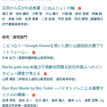
広田から広がれ自然薯（じねんじょ）の輪
堀江 碧 池本 颯杜 大野 晋 片山 颯斗 川堀 駿 鈴村 直樹 髙橋 絢
杜 武智 元幹 友澤 勇磨 二宮 拓哉 平田 悠馬 宮内 愛翔［愛媛県立
伊予農業高等学校］
研究・探究部門
こえつなぐ～Google Homeを用いた新たな認知症介護プラ
ットフォーム～
中本 好乃［智辯学園和歌山高等学校］
Narita gate way★超少子高齢化問題を訪日外国人へのイン
タビュー調査で考える
山岡 璃音［学校法人成田山教育財団 成田高等学校］
Bye Bye Waste by Bio Toilet ～バイオトイレによる循環サ
イクルの構築～
岩澤 周音 深谷 太一 石川 凜斗 島田 陽人 橋本 らら 原野 恋華［山
梨県立甲府第一高等学校］