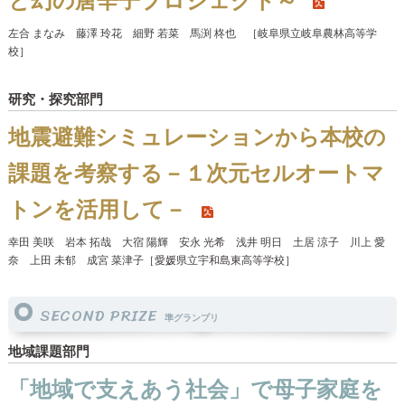
と幻の唐辛子プロジェクト～
左合 まなみ 藤澤 玲花 細野 若菜 馬渕 柊也 ［岐阜県立岐阜農林高等学
校］
研究・探究部門
地震避難シミュレーションから本校の
課題を考察する－１次元セルオートマ
トンを活用して－
幸田 美咲 岩本 拓哉 大宿 陽輝 安永 光希 浅井 明日 土居 涼子 川上 愛
奈 上田 未郁 成宮 菜津子［愛媛県立宇和島東高等学校］
SECOND PRIZE
準グランプリ
地域課題部門
「地域で支えあう社会」で母子家庭を