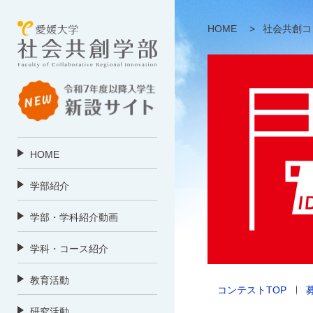
HOME
>
社会共創コ
HOME
学部紹介
学部・学科紹介動画
学科・コース紹介
教育活動
コンテストTOP
研究活動