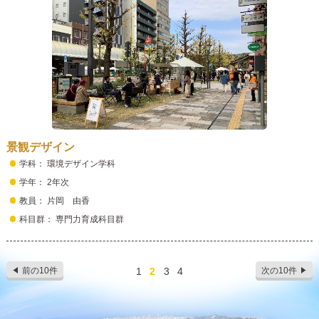
景観デザイン
学科： 環境デザイン学科
学年： 2年次
教員： 片岡 由香
科目群： 専門力育成科目群
前の10件
1
2
3
4
次の10件