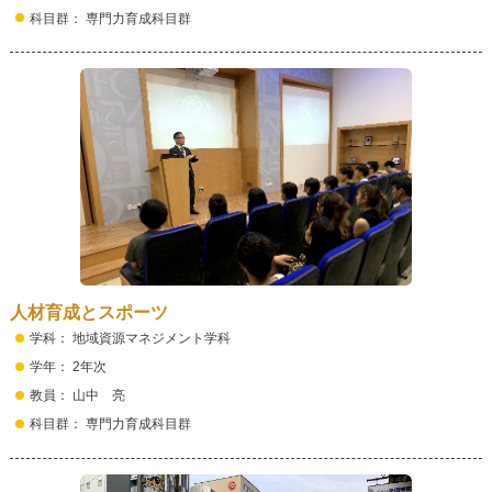
科目群： 専門力育成科目群
人材育成とスポーツ
学科： 地域資源マネジメント学科
学年： 2年次
教員： 山中 亮
科目群： 専門力育成科目群