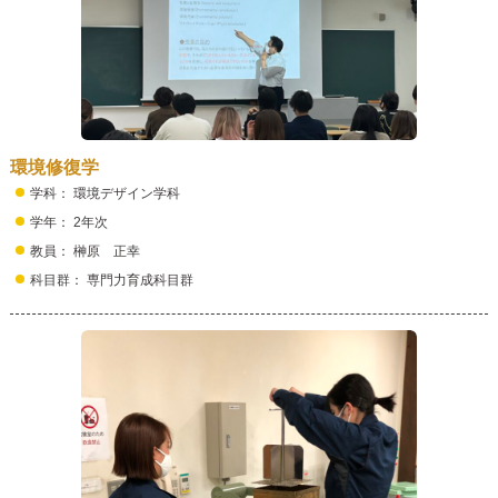
環境修復学
学科： 環境デザイン学科
学年： 2年次
教員： 榊原 正幸
科目群： 専門力育成科目群