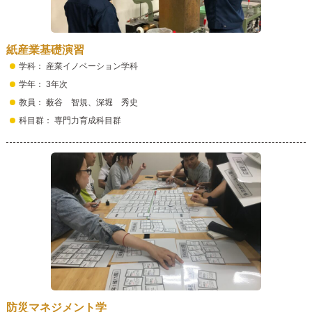
紙産業基礎演習
学科： 産業イノベーション学科
学年： 3年次
教員： 薮谷 智規、深堀 秀史
科目群： 専門力育成科目群
防災マネジメント学