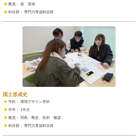
教員： 崔 英靖
科目群： 専門力育成科目群
国土形成史
学科： 環境デザイン学科
学年： 1年次
教員： 羽鳥 剛史、松村 暢彦
科目群： 専門力育成科目群