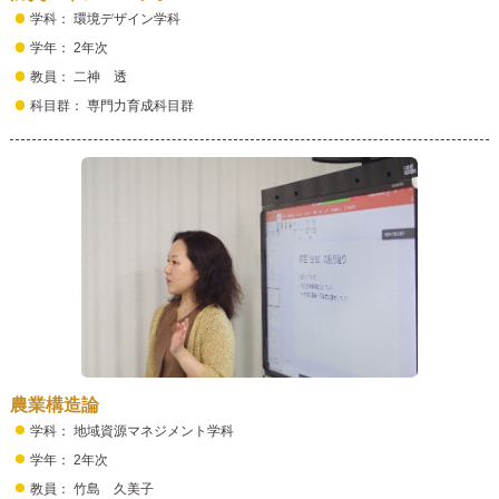
学科： 環境デザイン学科
学年： 2年次
教員： 二神 透
科目群： 専門力育成科目群
農業構造論
学科： 地域資源マネジメント学科
学年： 2年次
教員： 竹島 久美子